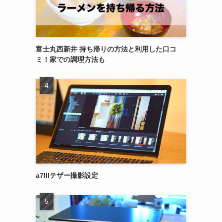
富士丸西新井 持ち帰りの方法と利用した口コ
ミ！家での調理方法も
a7IIIテザー撮影設定