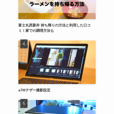
富士丸西新井 持ち帰りの方法と利用した口コ
ミ！家での調理方法も
a7IIIテザー撮影設定