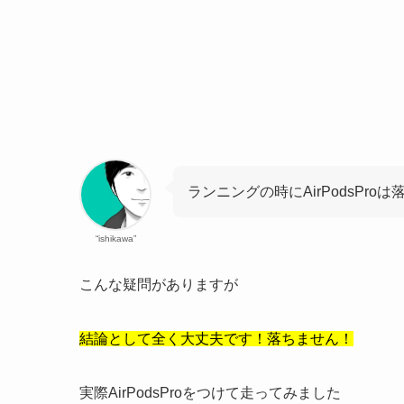
ランニングの時にAirPodsPro
“ishikawa”
こんな疑問がありますが
結論として全く大丈夫です！落ちません！
実際AirPodsProをつけて走ってみました