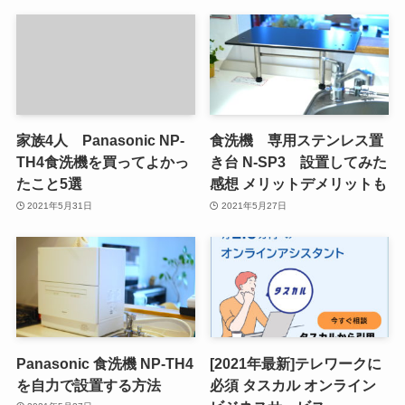
家族4人 Panasonic NP-
食洗機 専用ステンレス置
TH4食洗機を買ってよかっ
き台 N-SP3 設置してみた
たこと5選
感想 メリットデメリットも
2021年5月31日
2021年5月27日
Panasonic 食洗機 NP-TH4
[2021年最新]テレワークに
を自力で設置する方法
必須 タスカル オンライン