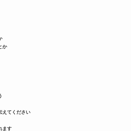
か
とか
う
伝えてください
れます