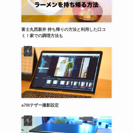
富士丸西新井 持ち帰りの方法と利用した口コ
ミ！家での調理方法も
a7IIIテザー撮影設定