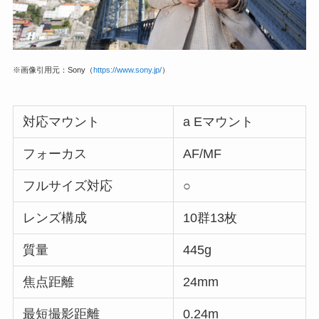
※画像引用元：Sony（
https://www.sony.jp/
）
対応マウント
a Eマウント
フォーカス
AF/MF
フルサイズ対応
○
レンズ構成
10群13枚
質量
445g
焦点距離
24mm
最短撮影距離
0.24m