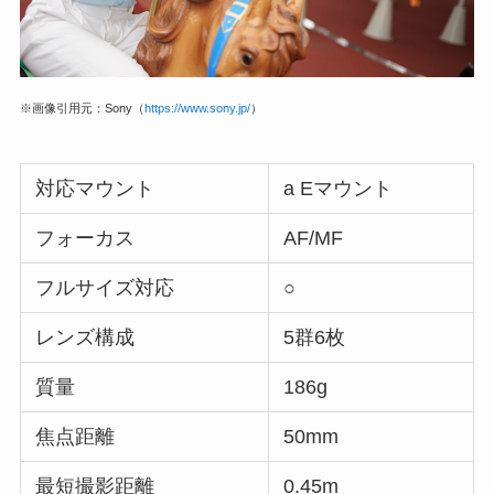
※画像引用元：Sony（
https://www.sony.jp/
）
対応マウント
a Eマウント
フォーカス
AF/MF
フルサイズ対応
○
レンズ構成
5群6枚
質量
186g
焦点距離
50mm
最短撮影距離
0.45m