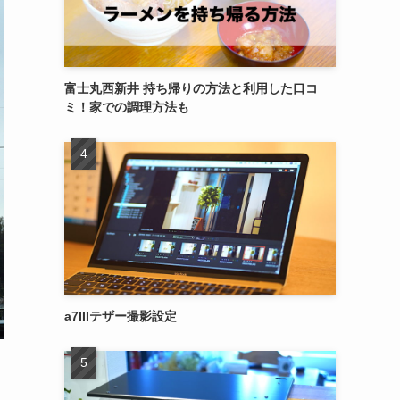
富士丸西新井 持ち帰りの方法と利用した口コ
ミ！家での調理方法も
a7IIIテザー撮影設定
こ