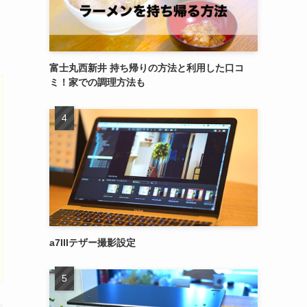
富士丸西新井 持ち帰りの方法と利用した口コ
ミ！家での調理方法も
a7IIIテザー撮影設定